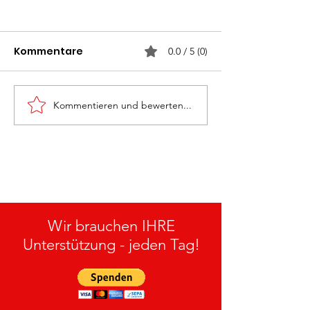
Kommentare
0.0 / 5 (0)
Kommentieren und bewerten...
Monatsübung
Rettung „Groß
„Personenrettung“ am
27.05.2026
15.07.2026
Wir brauchen IHRE
Unterstützung - jeden Tag!