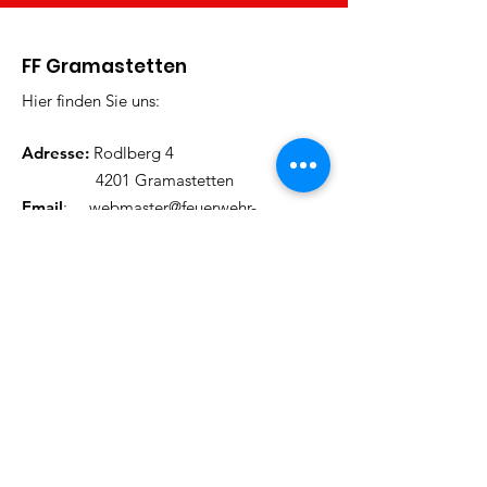
FF Gramastetten
Hier finden Sie uns:
Adresse:
Rodlberg 4
4201 Gramastetten
Email
:
webmaster@feuerwehr-
gramastetten.at
Telefon
:
+43 (0) 7239
/ 8585
Bekommen Sie unseren
Newsletter
Tragen Sie hier Ihre Mailadresse
ein