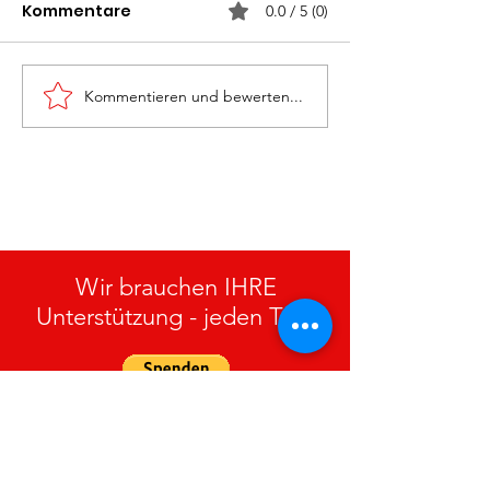
Kommentare
0.0 / 5 (0)
Kommentieren und bewerten...
Monatsübung
Rettung „Groß
„Personenrettung“ am
27.05.2026
15.07.2026
Wir brauchen IHRE
Unterstützung - jeden Tag!
FF Gramastetten