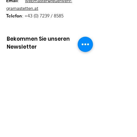
Email
:
webmaster@feuerwehr-
gramastetten.at
Telefon
:
+43 (0) 7239
/ 8585
Bekommen Sie unseren
Newsletter
Tragen Sie hier Ihre Mailadresse
ein
Vorname
Nachname
Ich stimme den AGB zu
AGB lesen