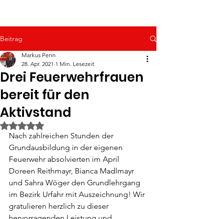
Beitrag
Markus Penn
28. Apr. 2021
1 Min. Lesezeit
Drei Feuerwehrfrauen
bereit für den
Aktivstand
Mit NaN von 5 Sternen bewertet.
Nach zahlreichen Stunden der 
Grundausbildung in der eigenen 
Feuerwehr absolvierten im April 
Doreen Reithmayr, Bianca Madlmayr 
und Sahra Wöger den Grundlehrgang 
im Bezirk Urfahr mit Auszeichnung! Wir 
gratulieren herzlich zu dieser 
hervorragenden Leistung und 