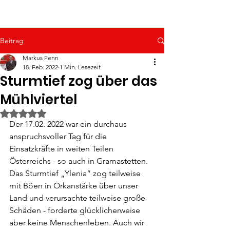
Beitrag
Markus Penn
18. Feb. 2022
1 Min. Lesezeit
Sturmtief zog über das
Mühlviertel
Mit NaN von 5 Sternen bewertet.
Der 17.02. 2022 war ein durchaus 
anspruchsvoller Tag für die 
Einsatzkräfte in weiten Teilen 
Österreichs - so auch in Gramastetten. 
Das Sturmtief „Ylenia“ zog teilweise 
mit Böen in Orkanstärke über unser 
Land und verursachte teilweise große 
Schäden - forderte glücklicherweise 
aber keine Menschenleben. Auch wir 