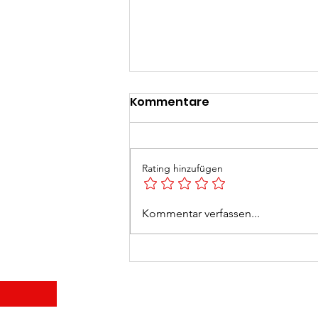
Kommentare
Rating hinzufügen
Feuerlöscherüberprüfun
Kommentar verfassen...
2026