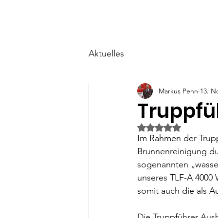
Start
Über uns
Ne
Aktuelles
Markus Penn
13. N
Truppfü
Mit NaN von 5 Ster
Im Rahmen der Trupp
Brunnenreinigung du
sogenannten „wasse
unseres TLF-A 4000 
somit auch die als A
Die Truppführer Ausb