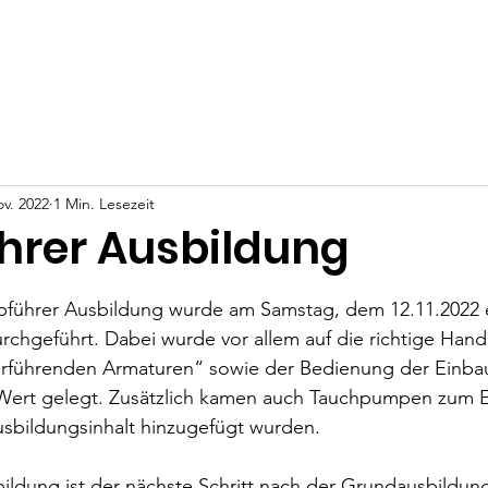
ws
Events
Video Kanal
Unterstütze uns
Kontakt
ov. 2022
1 Min. Lesezeit
hrer Ausbildung
nen bewertet.
führer Ausbildung wurde am Samstag, dem 12.11.2022 
rchgeführt. Dabei wurde vor allem auf die richtige Han
rführenden Armaturen“ sowie der Bedienung der Einb
Wert gelegt. Zusätzlich kamen auch Tauchpumpen zum E
usbildungsinhalt hinzugefügt wurden.
ildung ist der nächste Schritt nach der Grundausbildung