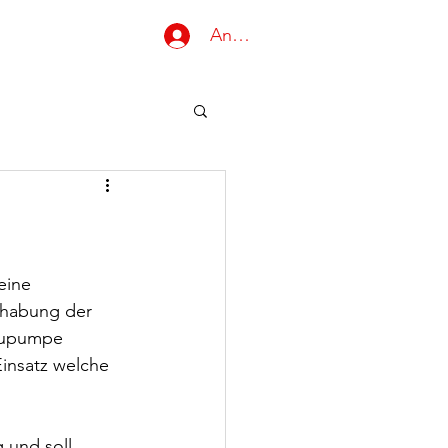
Anmelden
Gruppen
eine 
dhabung der 
aupumpe 
insatz welche 
 und soll 