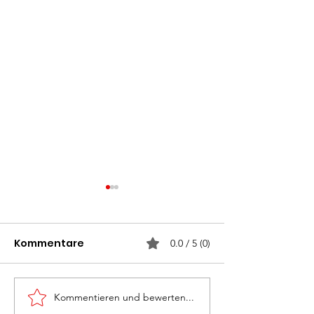
Kommentare
0.0 / 5 (0)
Kommentieren und bewerten...
Monatsübung
Rettung „Groß