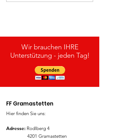
„Personenrettung“ am
27.05.2026
15.07.2026
Wir brauchen IHRE
Unterstützung - jeden Tag!
FF Gramastetten
Hier finden Sie uns:
Adresse:
Rodlberg 4
4201 Gramastetten