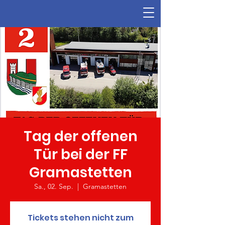
Tag der offenen
Tür bei der FF
Gramastetten
Sa., 02. Sep.
  |  
Gramastetten
Tickets stehen nicht zum