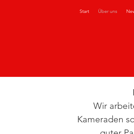
Start
Über uns
Ne
Wir arbei
Kameraden sow
guter Pa