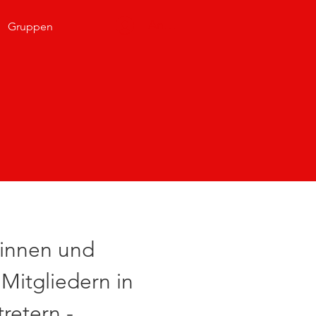
Anmelden
Gruppen
!
dinnen und
itgliedern in
retern -