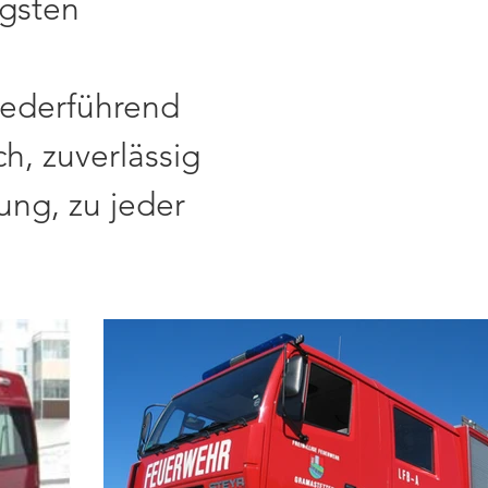
igsten
federführend
h, zuverlässig
ung, zu jeder