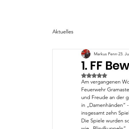
Start
Über uns
Ne
Aktuelles
Markus Penn
23. Ju
1. FF B
Mit NaN von 5 Ster
Am vergangenen Woc
Feuerwehr Gramastet
und Freude an der g
in „Damenhänden“ - 
insgesamt zehn Spiel
Die Spiele wurden so
wie „Blindkuppeln“, 