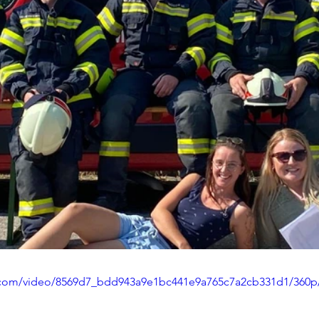
ic.com/video/8569d7_bdd943a9e1bc441e9a765c7a2cb331d1/360p