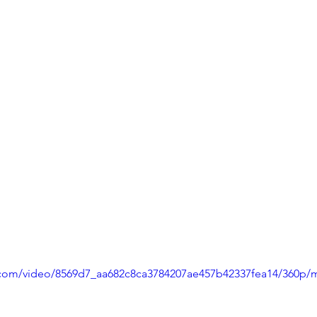
ic.com/video/8569d7_aa682c8ca3784207ae457b42337fea14/360p/