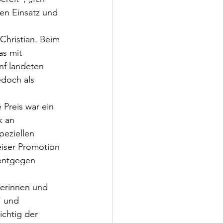
en Einsatz und 
Christian. Beim 
s mit 
nf landeten 
edoch als 
 Preis war ein 
k an 
peziellen 
eiser Promotion 
 entgegen 
erinnen und 
 und 
ichtig der 