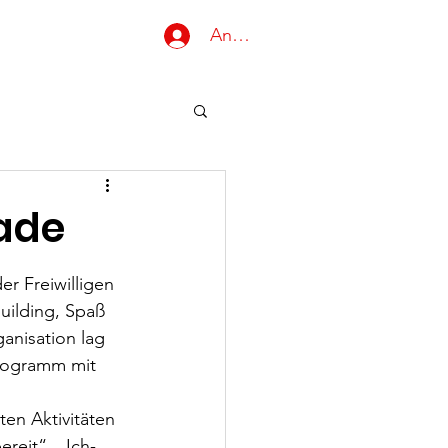
Anmelden
Gruppen
ade
 Freiwilligen 
uilding, Spaß 
anisation lag 
rogramm mit 
en Aktivitäten 
ereit“, „Ich-