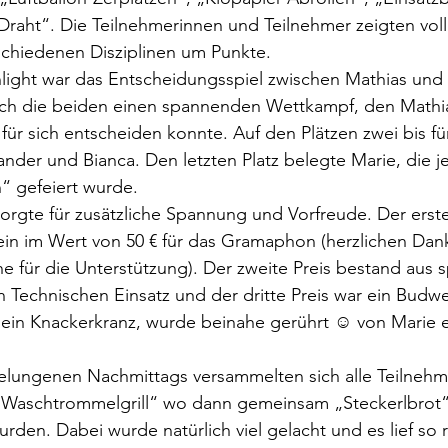
raht“. Die Teilnehmerinnen und Teilnehmer zeigten voll
schiedenen Disziplinen um Punkte.
light war das Entscheidungsspiel zwischen Mathias und 
 sich die beiden einen spannenden Wettkampf, den Mathia
r sich entscheiden konnte. Auf den Plätzen zwei bis fü
xander und Bianca. Den letzten Platz belegte Marie, die j
“ gefeiert wurde.
sorgte für zusätzliche Spannung und Vorfreude. Der erste
in im Wert von 50 € für das Gramaphon (herzlichen Dan
für die Unterstützung). Der zweite Preis bestand aus s
 Technischen Einsatz und der dritte Preis war ein Budw
s, ein Knackerkranz, wurde beinahe gerührt ☺ von Marie
lungenen Nachmittags versammelten sich alle Teilnehm
„Waschtrommelgrill“ wo dann gemeinsam „Steckerlbrot“
rden. Dabei wurde natürlich viel gelacht und es lief so r