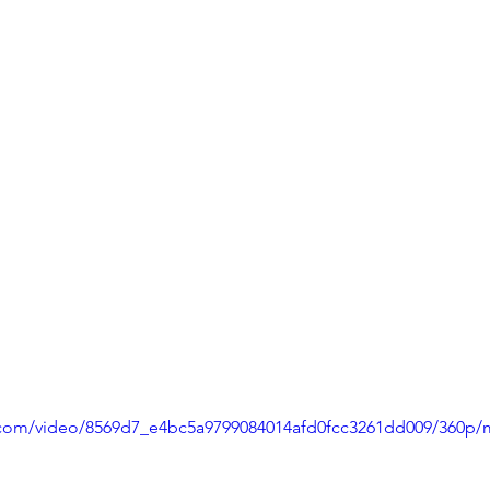
ic.com/video/8569d7_e4bc5a9799084014afd0fcc3261dd009/360p/