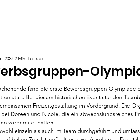
ws
Events
Video Kanal
Unterstütze uns
Kontakt
ni 2023
2 Min. Lesezeit
ewerbsgruppen-Olympi
nen bewertet.
henende fand die erste Bewerbsgruppen-Olympiade der
ten statt. Bei diesem historischen Event standen Teamb
emeinsamen Freizeitgestaltung im Vordergrund. Die Org
bei Doreen und Nicole, die ein abwechslungsreiches P
en vorbereitet hatten.
wohl einzeln als auch im Team durchgeführt und umfasst
„Luftballon-Zerplatzen“, „Klopapier-Abrollen“, „Einsatzb