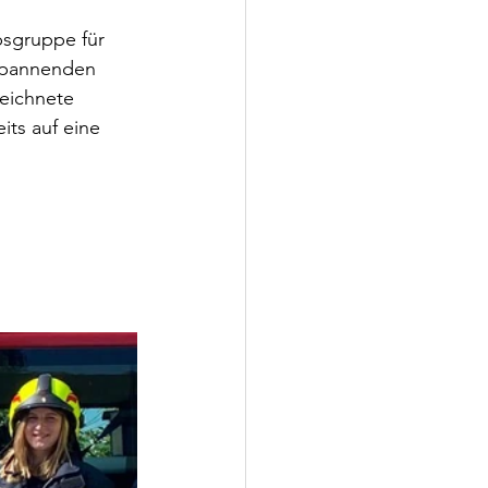
bsgruppe für 
 spannenden 
eichnete 
ts auf eine 