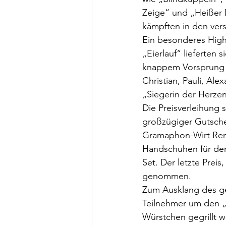
Zeige“ und „Heißer D
kämpften in den ver
Ein besonderes High
„Eierlauf“ lieferten
knappem Vorsprung fü
Christian, Pauli, Ale
„Siegerin der Herzen
Die Preisverleihung 
großzügiger Gutsche
Gramaphon-Wirt Rene 
Handschuhen für den
Set. Der letzte Prei
genommen.
Zum Ausklang des ge
Teilnehmer um den 
Würstchen gegrillt wu