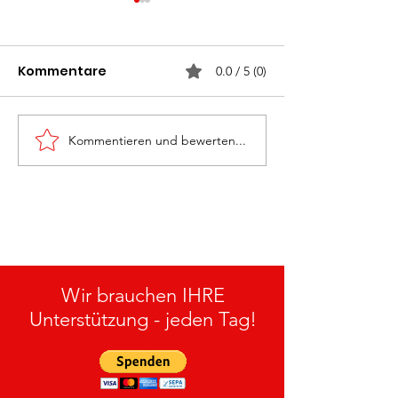
Kommentare
0.0 / 5 (0)
Kommentieren und bewerten...
Monatsübung
Rettung „Groß
„Personenrettung“ am
27.05.2026
15.07.2026
Wir brauchen IHRE
Unterstützung - jeden Tag!