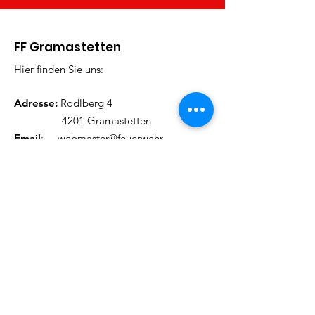
FF Gramastetten
Hier finden Sie uns:
Adresse:
Rodlberg 4
4201 Gramastetten
Email
:
webmaster@feuerwehr-
gramastetten.at
Telefon
:
+43 (0) 7239
/ 8585
Bekommen Sie unseren
Newsletter
Tragen Sie hier Ihre Mailadresse
ein