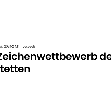
ws
Events
Video Kanal
Unterstütze uns
Kontakt
kt. 2024
2 Min. Lesezeit
Zeichenwettbewerb de
tetten
nen bewertet.