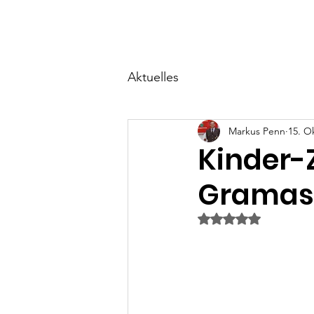
Start
Über uns
Ne
Aktuelles
Markus Penn
15. O
Kinder-
Gramas
Mit NaN von 5 Ster