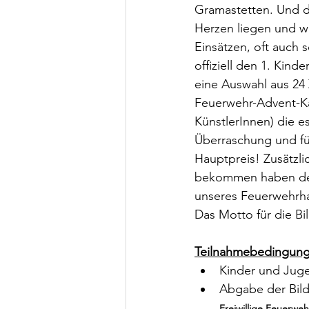
Gramastetten. Und d
Herzen liegen und w
Einsätzen, oft auch
offiziell den 1. Kin
eine Auswahl aus 24
Feuerwehr-Advent-Kal
KünstlerInnen) die e
Überraschung und fü
Hauptpreis! Zusätzli
bekommen haben den 
unseres Feuerwehrha
Das Motto für die Bil
Teilnahmebedingung
Kinder und Juge
Abgabe der Bild
Freiwillige Feuerwe