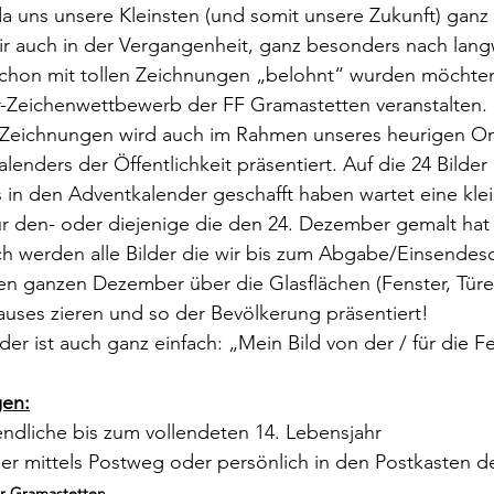
a uns unsere Kleinsten (und somit unsere Zukunft) gan
ir auch in der Vergangenheit, ganz besonders nach lang
 schon mit tollen Zeichnungen „belohnt“ wurden möchten
der-Zeichenwettbewerb der FF Gramastetten veranstalten. 
 Zeichnungen wird auch im Rahmen unseres heurigen On
enders der Öffentlichkeit präsentiert. Auf die 24 Bilder
s in den Adventkalender geschafft haben wartet eine klei
r den- oder diejenige die den 24. Dezember gemalt hat 
ch werden alle Bilder die wir bis zum Abgabe/Einsendesc
ganzen Dezember über die Glasflächen (Fenster, Türen,
uses zieren und so der Bevölkerung präsentiert!
der ist auch ganz einfach: „Mein Bild von der / für die 
en:
ndliche bis zum vollendeten 14. Lebensjahr
er mittels Postweg oder persönlich in den Postkasten d
hr Gramastetten