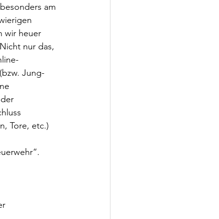
z besonders am 
wierigen 
 wir heuer 
Nicht nur das, 
line-
 (bzw. Jung-
ne 
der 
hluss 
 Tore, etc.) 
Feuerwehr“.
er