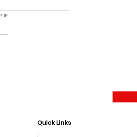
rtet.
ings
jeden Tag!
Quick Links