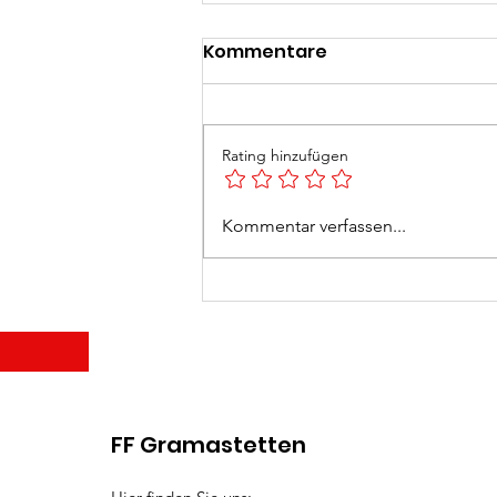
Kommentare
Rating hinzufügen
Feuerlöscherüberprüfun
Kommentar verfassen...
2026
Wir br
FF Gramastetten