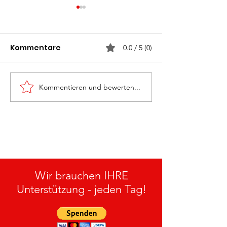
Kommentare
0.0 / 5 (0)
Kommentieren und bewerten...
Monatsübung
Rettung „Groß
„Personenrettung“ am
27.05.2026
15.07.2026
Wir brauchen IHRE
Unterstützung - jeden Tag!