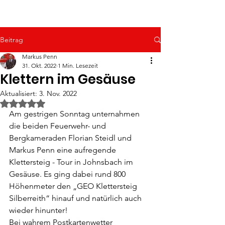
Beitrag
Markus Penn
31. Okt. 2022
1 Min. Lesezeit
Klettern im Gesäuse
Aktualisiert:
3. Nov. 2022
Mit NaN von 5 Sternen bewertet.
Am gestrigen Sonntag unternahmen 
die beiden Feuerwehr- und 
Bergkameraden Florian Steidl und 
Markus Penn eine aufregende 
Klettersteig - Tour in Johnsbach im 
Gesäuse. Es ging dabei rund 800 
Höhenmeter den „GEO Klettersteig 
Silberreith“ hinauf und natürlich auch 
wieder hinunter!
Bei wahrem Postkartenwetter 