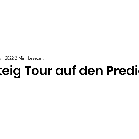
ws
Events
Video Kanal
Unterstütze uns
Kontakt
pr. 2022
2 Min. Lesezeit
teig Tour auf den Pred
nen bewertet.