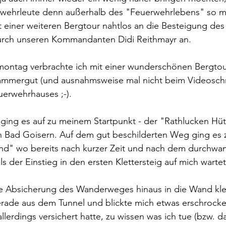
wehrleute denn außerhalb des "Feuerwehrlebens" so m
t einer weiteren Bergtour nahtlos an die Besteigung des
urch unseren Kommandanten Didi Reithmayr an.
ontag verbrachte ich mit einer wunderschönen Bergtou
kammergut (und ausnahmsweise mal nicht beim Videoschn
erwehrhauses ;-). 
ging es auf zu meinem Startpunkt - der "Rathlucken Hüt
Bad Goisern. Auf dem gut beschilderten Weg ging es 
d" wo bereits nach kurzer Zeit und nach dem durchwan
s der Einstieg in den ersten Klettersteig auf mich wartet
e Absicherung des Wanderweges hinaus in die Wand klet
rade aus dem Tunnel und blickte mich etwas erschrocke
lerdings versichert hatte, zu wissen was ich tue (bzw. d