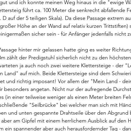
s gut und ich konnte meinen Weg hinaus in die "ewige W
ettersteig führt ca. 100 Meter die senkrecht abfallende F
 D auf der 5 teiligen Skala). Da diese Passage extrem aus
roßer Höhe an der Wand auf relativ kurzen Trittstiften) s
inigermaßen sicher sein - für Anfänger jedenfalls nicht 
ssage hinter mir gelassen hatte ging es weiter Richtung
m zählt der Predigstuhl sicherlich nicht zu den höchsten
arteten ja auch noch zwei weitere Klettersteige - der "
n Land" auf mich. Beide Klettersteige sind dem Schwier
t und richtig imposant! Vor allem der "Mein Land - dei
mir besonders angetan. Nicht nur der aufregende Durchs
 (in einer teilweise weniger als einen Meter breiten Fels
schließende "Seilbrücke" bei welcher man sich mit Hän
 oben und unten gespannte Drahtseile über den Abgrund
ber am Gipfel mit einem herrlichem Ausblick auf den Ha
lem ein spannender aber auch herausfordernder Tag - dar