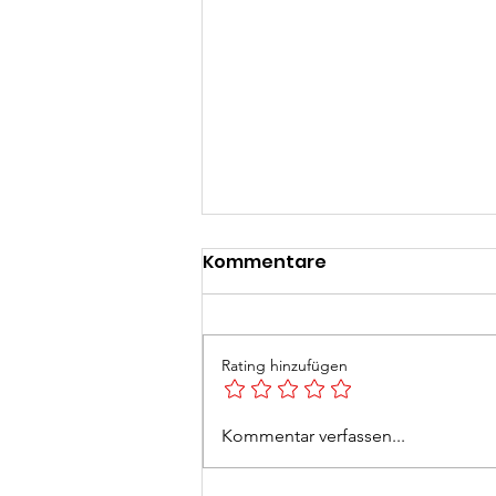
Kommentare
Rating hinzufügen
Feuerlöscherüberprüfun
Kommentar verfassen...
2026