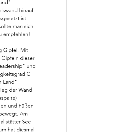
and" 
elswand hinauf 
gesetzt ist 
ollte man sich 
zu empfehlen!
 Gipfel. Mit 
 Gipfeln dieser 
Leadership" und 
igkeitsgrad C 
n Land" 
tieg der Wand 
spalte) 
den und Füßen 
 bewegt. Am 
llstätter See 
um hat diesmal 