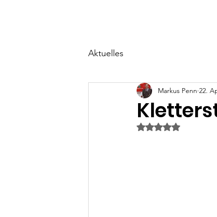
Start
Über uns
Ne
Aktuelles
Markus Penn
22. A
Kletters
Mit NaN von 5 Ster