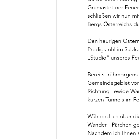
Gramastettner Feuer
schließen wir nun mi
Bergs Österreichs d
Den heurigen Osterm
Predigstuhl im Salz
„Studio“ unseres Feu
Bereits frühmorgens 
Gemeindegebiet von 
Richtung "ewige Wan
kurzen Tunnels im Fel
Während ich über di
Wander - Pärchen ge
Nachdem ich Ihnen al