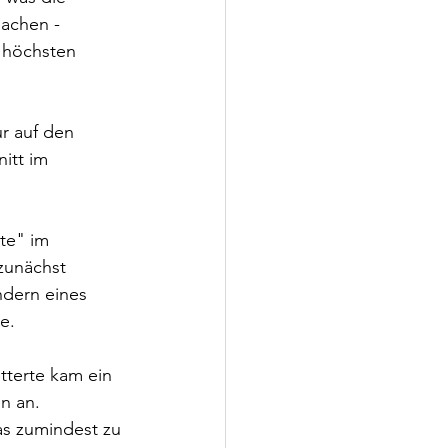
achen - 
 höchsten 
r auf den 
itt im 
te" im 
zunächst 
dern eines 
e.
terte kam ein 
n an. 
as zumindest zu 