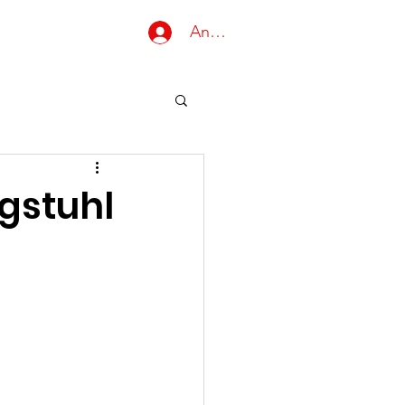
Anmelden
Gruppen
igstuhl