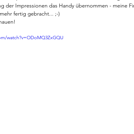
ng der Impressionen das Handy übernommen - meine Fin
ehr fertig gebracht... ;-)
hauen!
e.com/watch?v=ODoMQ3ZxGQU