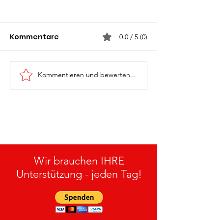
Kommentare
0.0 / 5 (0)
Kommentieren und bewerten...
Monatsübung
Rettung „Groß
„Personenrettung“ am
27.05.2026
15.07.2026
Wir brauchen IHRE
Unterstützung - jeden Tag!