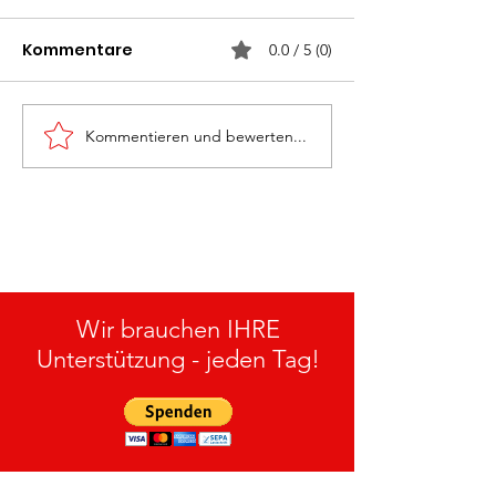
Kommentare
0.0 / 5 (0)
Kommentieren und bewerten...
Monatsübung
Rettung „Groß
„Personenrettung“ am
27.05.2026
15.07.2026
Wir brauchen IHRE
Unterstützung - jeden Tag!