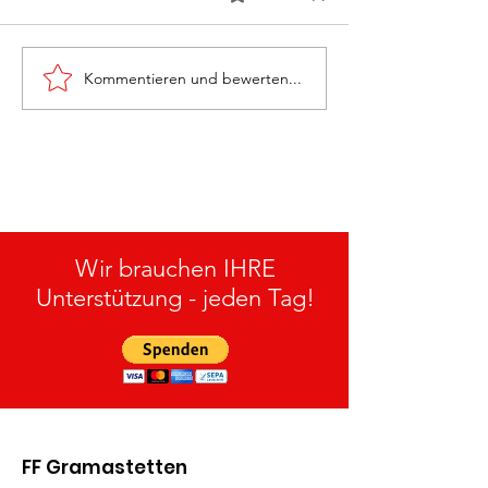
Kommentieren und bewerten...
Monatsübung
Rettung „Groß
„Personenrettung“ am
27.05.2026
15.07.2026
Wir brauchen IHRE
Unterstützung - jeden Tag!
FF Gramastetten