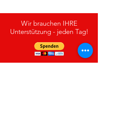
Wir brauchen IHRE
Unterstützung - jeden Tag!
FF Gramastetten
Hier finden Sie uns:
Adresse:
Rodlberg 4
4201 Gramastetten
Email
:
webmaster@feuerwehr-
gramastetten.at
Telefon
:
+43 (0) 7239
/ 8585