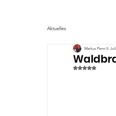
Start
Über uns
Ne
Aktuelles
Markus Penn
5. Jul
Waldbr
Mit NaN von 5 Ster