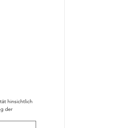
t hinsichtlich 
g der 