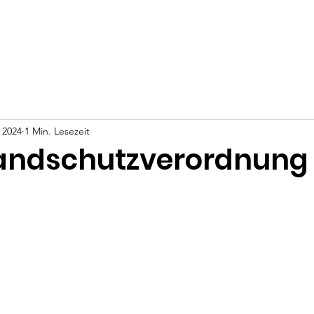
ws
Events
Video Kanal
Unterstütze uns
Kontakt
i 2024
1 Min. Lesezeit
andschutzverordnung
nen bewertet.