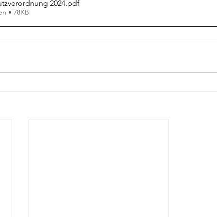
tzverordnung 2024
.pdf
en • 78KB