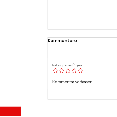
Kommentare
Rating hinzufügen
Feuerlöscherüberprüfun
Kommentar verfassen...
2026