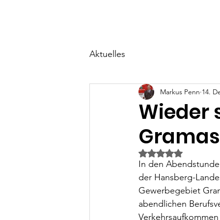
Start
Über uns
Ne
Aktuelles
Markus Penn
14. D
Wieder 
Gramas
Mit NaN von 5 Ster
In den Abendstunden
der Hansberg-Landesst
Gewerbegebiet Grama
abendlichen Berufsve
Verkehrsaufkommen w