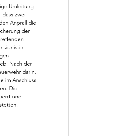
tige Umleitung 
, dass zwei 
en Anprall die 
icherung der 
treffenden 
nsionistin 
ngen 
ieb. Nach der 
uerwehr darin, 
e im Anschluss 
en. Die 
perrt und 
tetten. 