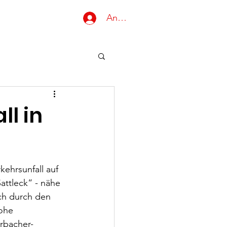
Anmelden
Gruppen
l in
ehrsunfall auf 
attleck“ - nähe 
ch durch den 
ohe 
rbacher-