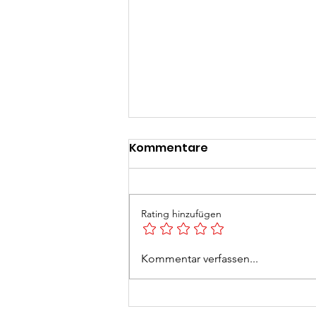
Kommentare
Rating hinzufügen
Feuerlöscherüberprüfun
Kommentar verfassen...
2026