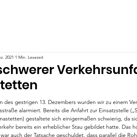
ws
Events
Video Kanal
Unterstütze uns
Kontakt
ez. 2021
1 Min. Lesezeit
schwerer Verkehrsunfal
tetten
nen bewertet.
 des gestrigen 13. Dezembers wurden wir zu einem Verk
raße alarmiert. Bereits die Anfahrt zur Einsatzstelle („S
stetten) gestaltete sich einigermaßen schwierig, da si
rkehr bereits ein erheblicher Stau gebildet hatte. Das h
ar auch der Tatsache geschuldet, dass parallel die Roh